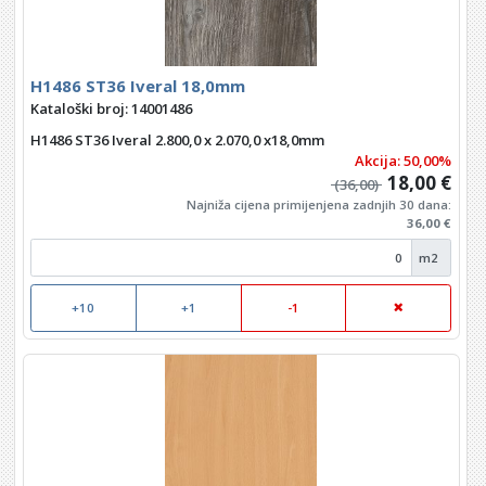
H1486 ST36 Iveral 18,0mm
Kataloški broj: 14001486
H1486 ST36 Iveral 2.800,0 x 2.070,0 x18,0mm
Akcija: 50,00%
18,00 €
(36,00)
Najniža cijena primijenjena zadnjih 30 dana:
36,00 €
m2
+10
+1
-1