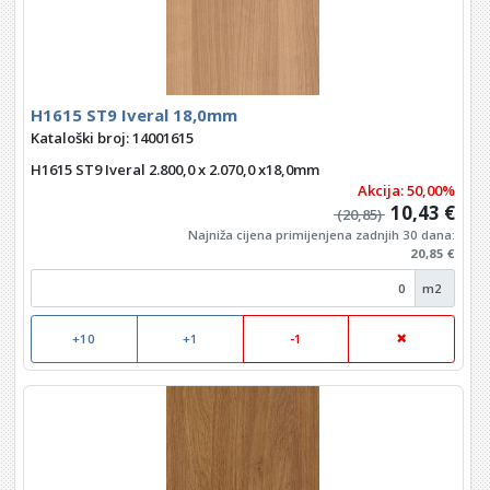
H1615 ST9 Iveral 18,0mm
Kataloški broj: 14001615
H1615 ST9 Iveral 2.800,0 x 2.070,0 x18,0mm
Akcija: 50,00%
10,43 €
(20,85)
Najniža cijena primijenjena zadnjih 30 dana:
20,85 €
m2
+10
+1
-1