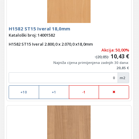
H1582 ST15 Iveral 18,0mm
Kataloški broj: 14001582
H1582 ST15 Iveral 2.800,0 x 2.070,0 x18,0mm
Akcija: 50,00%
10,43 €
(20,85)
Najniža cijena primijenjena zadnjih 30 dana:
20,85 €
m2
+10
+1
-1