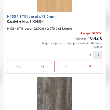
H1334 ST9 Iveral x18,0mm
Kataloški broj: 14001334
H1334 ST9 Iveral 2.800,0 x 2.070,0 x18,0mm
Akcija: 50,00%
10,42 €
(20,84)
Najniža cijena primijenjena zadnjih 30 dana:
10,43 €
m2
+10
+1
-1