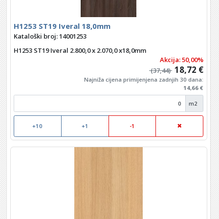
H1253 ST19 Iveral 18,0mm
Kataloški broj: 14001253
H1253 ST19 Iveral 2.800,0 x 2.070,0 x18,0mm
Akcija: 50,00%
18,72 €
(37,44)
Najniža cijena primijenjena zadnjih 30 dana:
14,66 €
m2
+10
+1
-1