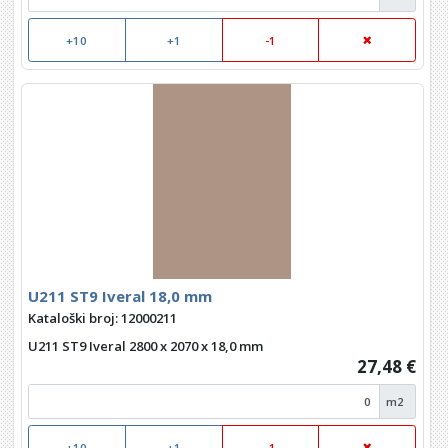
+10
+1
-1
U211 ST9 Iveral 18,0 mm
Kataloški broj: 12000211
U211 ST9 Iveral 2800 x 2070 x 18,0 mm
27,48 €
m2
+10
+1
-1