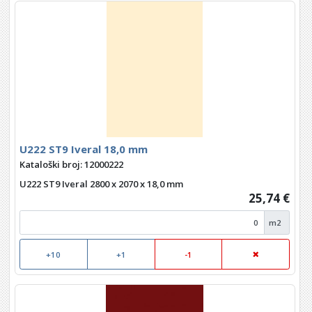
U222 ST9 Iveral 18,0 mm
Kataloški broj: 12000222
U222 ST9 Iveral 2800 x 2070 x 18,0 mm
25,74 €
m2
+10
+1
-1