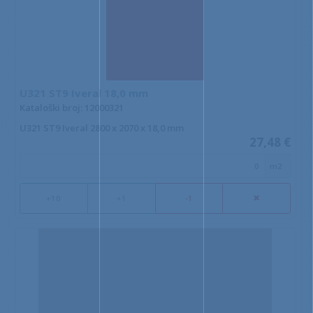
U321 ST9 Iveral 18,0 mm
Kataloški broj: 12000321
U321 ST9 Iveral 2800 x 2070 x 18,0 mm
27,48 €
m2
+10
+1
-1