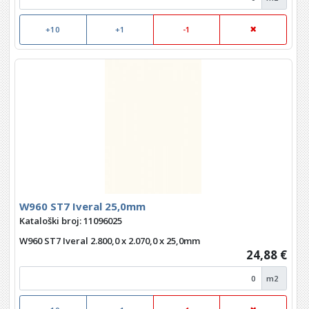
+10
+1
-1
W960 ST7 Iveral 25,0mm
Kataloški broj: 11096025
W960 ST7 Iveral 2.800,0 x 2.070,0 x 25,0mm
24,88 €
m2