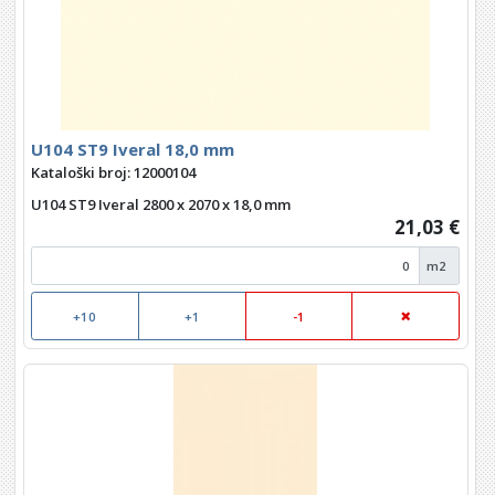
U104 ST9 Iveral 18,0 mm
Kataloški broj: 12000104
U104 ST9 Iveral 2800 x 2070 x 18,0 mm
21,03 €
m2
+10
+1
-1