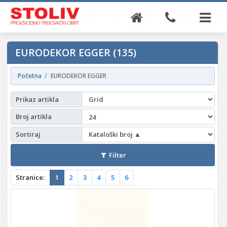
EURODEKOR EGGER (135)
Početna
EURODEKOR EGGER
Prikaz artikla
Broj artikla
Sortiraj
Filter
Stranice:
1
2
3
4
5
6