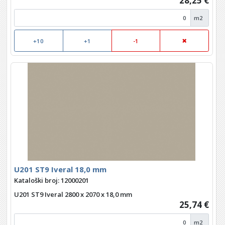
28,25 €
m2
+10
+1
-1
U201 ST9 Iveral 18,0 mm
Kataloški broj: 12000201
U201 ST9 Iveral 2800 x 2070 x 18,0 mm
25,74 €
m2