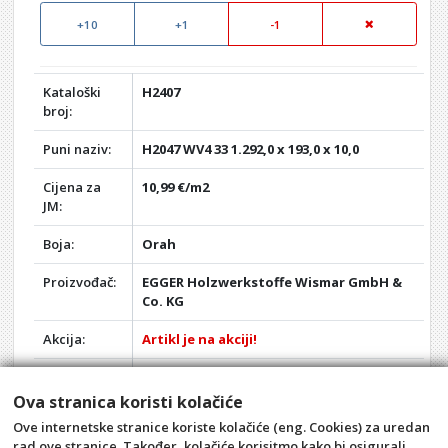
+10
+1
-1
Kataloški
H2407
broj:
Puni naziv:
H2047 WV4 33 1.292,0 x 193,0 x 10,0
Cijena za
10,99 €/m2
JM:
Boja:
Orah
Proizvođač:
EGGER Holzwerkstoffe Wismar GmbH &
Co. KG
Akcija:
Artikl je na akciji!
Rabat:
0,00%
Ova stranica koristi kolačiće
Vaša cijena:
19,19 €
Ove internetske stranice koriste kolačiće (eng. Cookies) za uredan
rad ove stranice. Također, kolačiće korisitmo kako bi osigurali