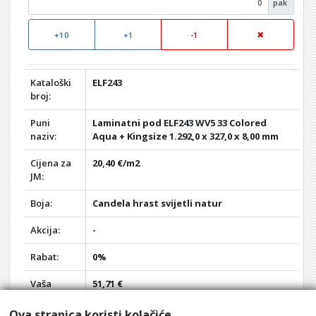
pak
+10
+1
-1
Kataloški
ELF243
broj:
Puni
Laminatni pod ELF243 WV5 33 Colored
naziv:
Aqua + Kingsize 1.292,0 x 327,0 x 8,00 mm
Cijena za
20,40 €/m2
JM:
Boja:
Candela hrast svijetli natur
Akcija:
-
Rabat:
0%
Vaša
51,71 €
cijena:
Ova stranica koristi kolačiće