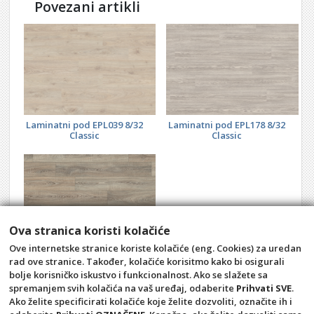
Povezani artikli
Laminatni pod EPL039 8/32
Laminatni pod EPL178 8/32
Classic
Classic
Ova stranica koristi kolačiće
Ove internetske stranice koriste kolačiće (eng. Cookies) za uredan
Laminatni pod EPL036 8/32
rad ove stranice. Također, kolačiće korisitmo kako bi osigurali
Classic
bolje korisničko iskustvo i funkcionalnost. Ako se slažete sa
spremanjem svih kolačića na vaš uređaj, odaberite
Prihvati SVE
.
Ako želite specificirati kolačiće koje želite dozvoliti, označite ih i
Opći uvjeti
Pravila privatnosti